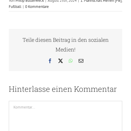
Von
Philip Butterweck
|
August 25th, 2024
|
1. Mannschaft Herren [FB]
,
Fußball
|
0 Kommentare
Teile diesen Beitrag in den sozialen
Medien!
Facebook
X
WhatsApp
E-
Mail
Hinterlasse einen Kommentar
Kommentar