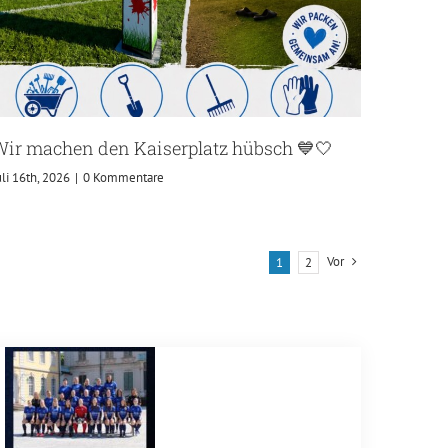
ir machen den Kaiserplatz hübsch 💙🤍
uli 16th, 2026
|
0 Kommentare
Vor
1
2