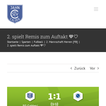
Zum
Inhalt
springen
2. spielt Remis zum Auftakt 💙🤍
Startseite
Sparten
Fußball
2. Mannschaft Herren [FB]
2. spielt Remis zum Auftakt 💙🤍
Zurück
Vor
Zeige
grösseres
Bild