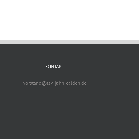
KONTAKT
vorstand@tsv-jahn-calden.de