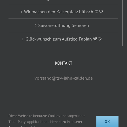
Wir machen den Kaiserplatz hübsch 💙🤍
Saisoneröffnung Senioren
Glückwunsch zum Aufstieg Fabian 💙🤍
KONTAKT
vorstand@tsv-jahn-calden.de
Diese Webseite benutzte Cookies und sogenannte
© Copyright 2019 -
2026 | TSV Jahn Calden e.V. | Alle Rechte
OK
Third-Party-Applikationen. Mehr dazu in unserer