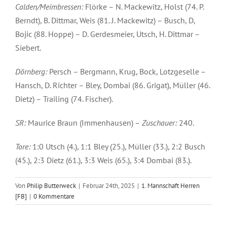
Calden/Meimbressen:
Flörke – N. Mackewitz, Holst (74. P.
Berndt), B. Dittmar, Weis (81. J. Mackewitz) – Busch, D,
Bojic (88. Hoppe) – D. Gerdesmeier, Utsch, H. Dittmar –
Siebert.
Dörnberg:
Persch – Bergmann, Krug, Bock, Lotzgeselle –
Hansch, D. Richter – Bley, Dombai (86. Grigat), Müller (46.
Dietz) – Trailing (74. Fischer).
SR:
Maurice Braun (Immenhausen) –
Zuschauer:
240.
Tore:
1:0 Utsch (4.), 1:1 Bley (25.), Müller (33.), 2:2 Busch
(45.), 2:3 Dietz (61.), 3:3 Weis (65.), 3:4 Dombai (83.).
Von
Philip Butterweck
|
Februar 24th, 2025
|
1. Mannschaft Herren
[FB]
|
0 Kommentare