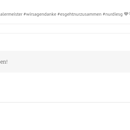
#malermeister #wirsagendanke #esgehtnurzusammen #nurdiesg 💙
ien!