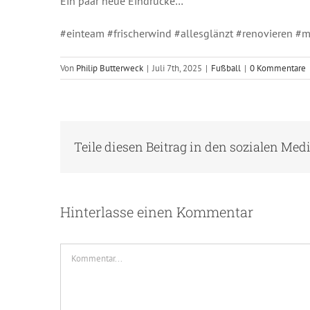
Ein paar neue Eindrücke…
#einteam #frischerwind #allesglänzt #renovieren 
Von
Philip Butterweck
|
Juli 7th, 2025
|
Fußball
|
0 Kommentare
Teile diesen Beitrag in den sozialen Med
Hinterlasse einen Kommentar
Kommentar