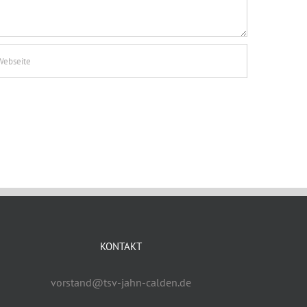
KONTAKT
vorstand@tsv-jahn-calden.de