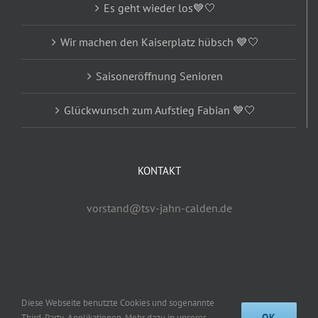
Es geht wieder los💙🤍
Wir machen den Kaiserplatz hübsch 💙🤍
Saisoneröffnung Senioren
Glückwunsch zum Aufstieg Fabian 💙🤍
KONTAKT
vorstand@tsv-jahn-calden.de
Diese Webseite benutzte Cookies und sogenannte
OK
© Copyright 2019 -
2026 | TSV Jahn Calden e.V. | Alle Rechte
Third-Party-Applikationen. Mehr dazu in unserer