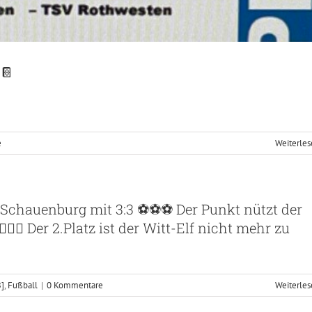
📔
e
Weiterle
Schauenburg mit 3:3 ⚽️⚽️⚽️ Der Punkt nützt der
‍♂️ Der 2.Platz ist der Witt-Elf nicht mehr zu
B]
,
Fußball
|
0 Kommentare
Weiterle
🏻💪🏻💪🏻 Mittwoch 3 Punkte gegen Zierenberg