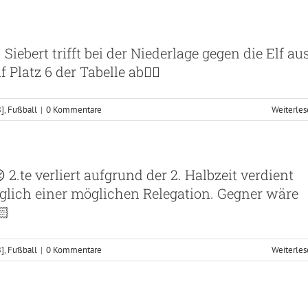
 Siebert trifft bei der Niederlage gegen die Elf au
 Platz 6 der Tabelle ab✋🏻
B]
,
Fußball
|
0 Kommentare
Weiterle
 2.te verliert aufgrund der 2. Halbzeit verdient
üglich einer möglichen Relegation. Gegner wäre
🏻
B]
,
Fußball
|
0 Kommentare
Weiterle