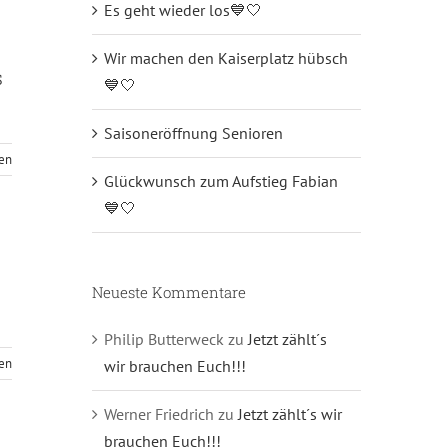
Es geht wieder los💙🤍
Wir machen den Kaiserplatz hübsch
s
💙🤍
Saisoneröffnung Senioren
sen
Glückwunsch zum Aufstieg Fabian
💙🤍
Neueste Kommentare
Philip Butterweck
zu
Jetzt zählt´s
sen
wir brauchen Euch!!!
Werner Friedrich
zu
Jetzt zählt´s wir
brauchen Euch!!!