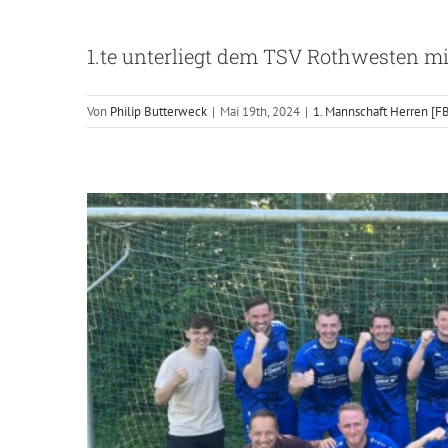
und heute ein Punktgewinn beim dir
Ausbeute ist der Mannschaft der 
1.te unterliegt dem TSV Rothwesten mit 
heißt es entweder – oder🤷🏼‍♂️ Rele
w
Von
Philip Butterweck
|
Mai 19th, 2024
|
1. Mannschaft Herren [F
2. Mann