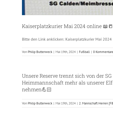
Kaiserplatzkurier Mai 2024 online 📖
Bitte den Link anklicken: Kaiserplatzkurier Mai 2024
Von
Philip Butterweck
|
Mai 19th, 2024
|
Fußball
|
0 Kommentar
Unsere Reserve trennt sich von der SG 
Heimmannschaft mehr als unserer Elf🤷🏻
nehmen💪🏻
Von
Philip Butterweck
|
Mai 19th, 2024
|
2. Mannschaft Herren [F
Unsere 2. Mannschaft ist am Ziel