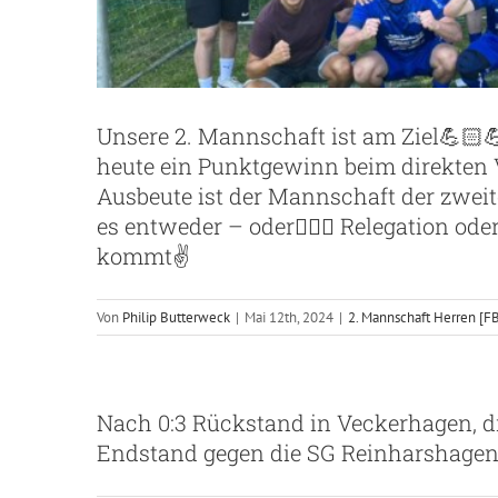
Unsere 2. Mannschaft ist am Ziel💪🏻
heute ein Punktgewinn beim direkten 
Ausbeute ist der Mannschaft der zwei
es entweder – oder🤷🏼‍♂️ Relegation ode
kommt✌️
Von
Philip Butterweck
|
Mai 12th, 2024
|
2. Mannschaft Herren [F
Nach 0:3 Rückstand in Veckerhagen, d
Endstand gegen die SG Reinharshagen i