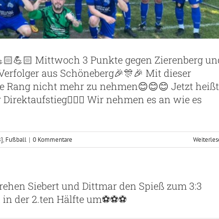
💪🏻💪🏻 Mittwoch 3 Punkte gegen Zierenberg un
Verfolger aus Schöneberg🎉🎊🎉 Mit dieser
te Rang nicht mehr zu nehmen😊😊😊 Jetzt heißt
r Direktaufstieg🤷🏼‍♂️ Wir nehmen es an wie es
B]
,
Fußball
|
0 Kommentare
Weiterle
rehen Siebert und Dittmar den Spieß zum 3:3
n der 2.ten Hälfte um⚽️⚽️⚽️