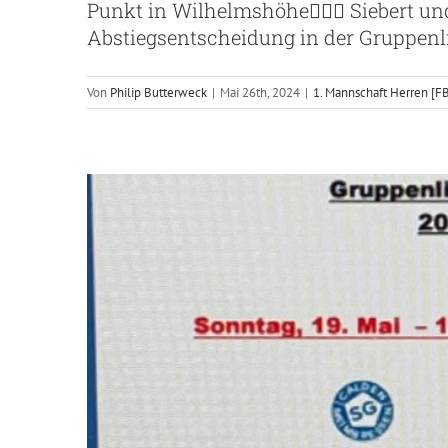
Punkt in Wilhelmshöhe🤷🏼‍♂️ Siebert un
Kaiserplatzkur
Abstiegsentscheidung in der Gruppen
Von
Philip Butterweck
|
Mai 26th, 2024
|
1. Mannschaft Herren [F