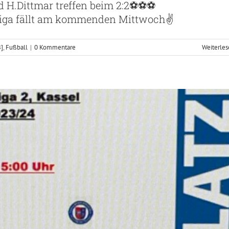
d H.Dittmar treffen beim 2:2⚽️⚽️⚽️
ier Mai 2024 online 📖📒📔
liga fällt am kommenden Mittwoch✌️
Fußball
B]
,
Fußball
|
0 Kommentare
Weiterle