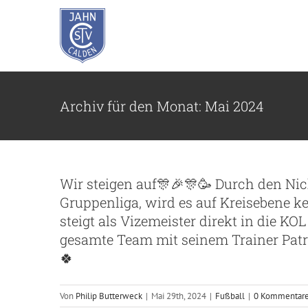
Zum
Inhalt
springen
Archiv für den Monat:
Mai 2024
Wir steigen auf🎊🎉🎊🥳 Durch den Ni
Gruppenliga, wird es auf Kreisebene k
steigt als Vizemeister direkt in die 
gesamte Team mit seinem Trainer Patri
🍀
Von
Philip Butterweck
|
Mai 29th, 2024
|
Fußball
|
0 Kommentar