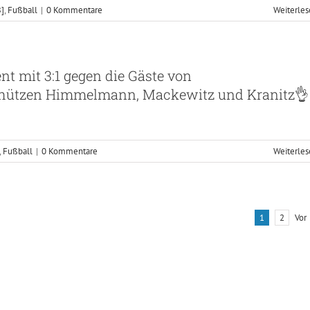
B]
,
Fußball
|
0 Kommentare
Weiterle
nt mit 3:1 gegen die Gäste von
chützen Himmelmann, Mackewitz und Kranitz👌
,
Fußball
|
0 Kommentare
Weiterle
Vor
1
2