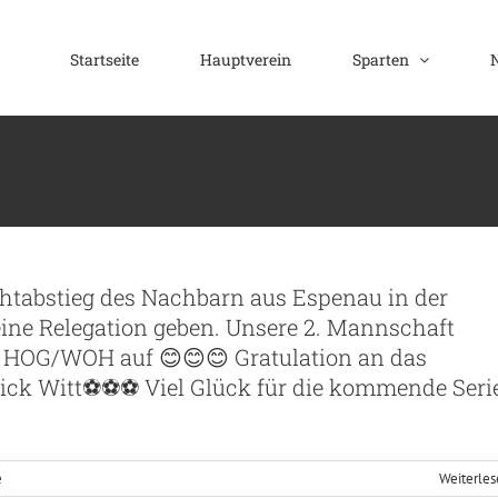
Startseite
Hauptverein
Sparten
chtabstieg des Nachbarn aus Espenau in der
eine Relegation geben. Unsere 2. Mannschaft
KOL HOG/WOH auf 😊😊😊 Gratulation an das
ck Witt⚽️⚽️⚽️ Viel Glück für die kommende Seri
e
Weiterle