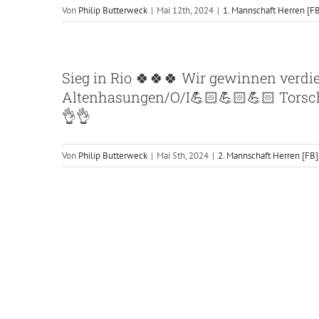
Von
Philip Butterweck
|
Mai 12th, 2024
|
1. Mannschaft Herren [F
Sieg in Rio 🍀🍀🍀 Wir gewinnen verdie
Altenhasungen/O/I💪🏻💪🏻💪🏻 Tors
👌👌
Von
Philip Butterweck
|
Mai 5th, 2024
|
2. Mannschaft Herren [FB]