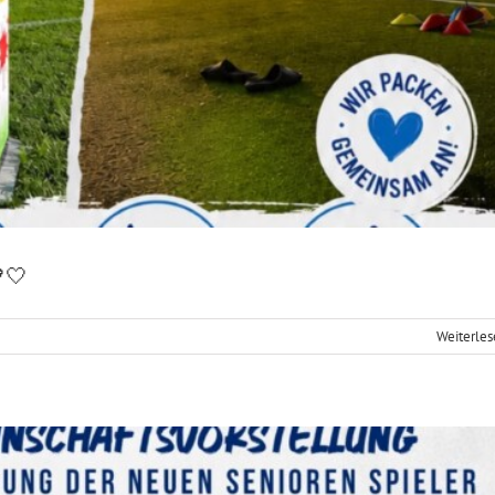
eröffnung Senioren
🤍
Fußball
e
Weiterle