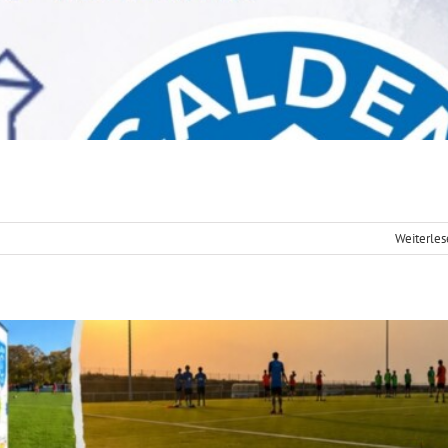
n Kaiserplatz hübsch 💙🤍
Fußball
e
Weiterle