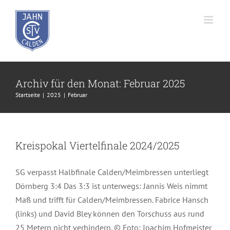
Zum
Inhalt
springen
Archiv für den Monat:
Februar 2025
Startseite
2025
Februar
Kreispokal Viertelfinale 2024/2025
SG verpasst Halbfinale Calden/Meimbressen unterliegt
Dörnberg 3:4 Das 3:3 ist unterwegs: Jannis Weis nimmt
Maß und trifft für Calden/Meimbressen. Fabrice Hansch
(links) und David Bley können den Torschuss aus rund
25 Metern nicht verhindern. © Foto: Joachim Hofmeister