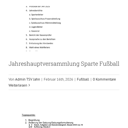
Jahreshauptversammlung Sparte Fußball
Einladung außerordentliche
Von
Admin TSV Jahn
|
Februar 16th, 2026
|
Fußball
|
0 Kommentare
Weiterlesen
Mitgliederversammlung Hauptverein
12.09.2025
Sparten
Vorstand